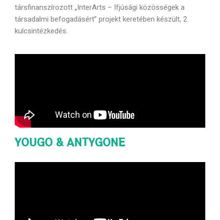
társfinanszírozott „InterArts – Ifjúsági közösségek a
társadalmi befogadásért” projekt keretében készült, 2.
kulcsintézkedés.
YOUGO & ANTYGONE