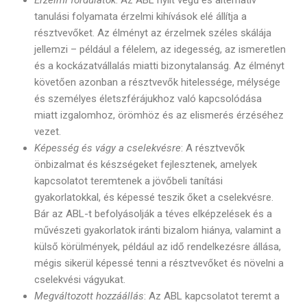
Érzelmi fordulatok
: Az ABL nyílt végű és alternatív
tanulási folyamata érzelmi kihívások elé állítja a
résztvevőket. Az élményt az érzelmek széles skálája
jellemzi – például a félelem, az idegesség, az ismeretlen
és a kockázatvállalás miatti bizonytalanság. Az élményt
követően azonban a résztvevők hitelessége, mélysége
és személyes életszférájukhoz való kapcsolódása
miatt izgalomhoz, örömhöz és az elismerés érzéséhez
vezet.
Képesség és vágy a cselekvésre
: A résztvevők
önbizalmat és készségeket fejlesztenek, amelyek
kapcsolatot teremtenek a jövőbeli tanítási
gyakorlatokkal, és képessé teszik őket a cselekvésre.
Bár az ABL-t befolyásolják a téves elképzelések és a
művészeti gyakorlatok iránti bizalom hiánya, valamint a
külső körülmények, például az idő rendelkezésre állása,
mégis sikerül képessé tenni a résztvevőket és növelni a
cselekvési vágyukat.
Megváltozott hozzáállás
: Az ABL kapcsolatot teremt a