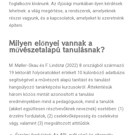
foglalkozni kívánunk. Az ifjúsági munkában ilyen kérdések
lehetnek: a világ megértése, a rendszerek, amelyeknek
részei vagyunk, és a kapcsolatok, amelyeket ki szeretnénk
építeni.
Milyen előnyei vannak a
művészetalapú tanulásnak?
M. Møller-Skau és F. Lindstø (2022) 8 országból származó
19 lektorált folyóiratcikket értékelt 10 különböző adatbázis
segítségével a művészeti alapú tanítást és tanulást
hangsúlyozó tanárképzési kurzusokról. Áttekintésük
három közös mintát azonosított a tanulási
eredményekben mind a pedagógusok, mind a tanulók
(akiket együttesen résztvevőknek neveznek) esetében: (1)
érzelmi fordulatok, (2) cselekvőképesség és cselekvési
vágy, valamint (3) megváltozott attitűdök.