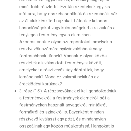
minél több részlettel. Ezután szentelnek egy kis
időt arra, hogy összehasonlítsák és szembeállítsák
az általuk készített rajzokat. Látnak-e különös
hasonlóságokat vagy különbségeket a rajzaik és a
tényleges festmény egyes elemeiben.
Azonosítanak-e olyan szempontokat, amelyek a
résztvevők számára nyilvánvalóbbnak vagy
fontosabbnak tűnnek? Vannak-e olyan közös
részletek a kiválasztott festmények között,
amelyeket a résztvevők úgy döntöttek, hogy
lemásolnak? Mond ez valamit nekik és az
érdeklődési körüknek?
3. rész (15′): A résztvevőknek el kell gondolkodniuk
a festményekről, a festmények elemeiről, sőt a
festményeken használt anyagokról, mintákról,
formákról és színekről is. Egyenként minden
résztvevő kiválaszt egy pózt, és mindannyian
összeállnak egy közös műalkotássá. Hangokat is