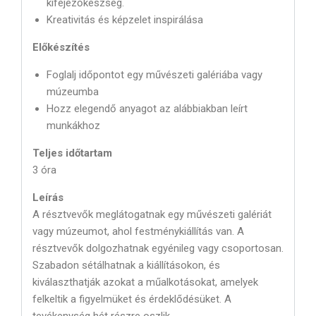
kifejezőkészség.
Kreativitás és képzelet inspirálása
Előkészítés
Foglalj időpontot egy művészeti galériába vagy
múzeumba
Hozz elegendő anyagot az alábbiakban leírt
munkákhoz
Teljes időtartam
3 óra
Leírás
A résztvevők meglátogatnak egy művészeti galériát
vagy múzeumot, ahol festménykiállítás van. A
résztvevők dolgozhatnak egyénileg vagy csoportosan.
Szabadon sétálhatnak a kiállításokon, és
kiválaszthatják azokat a műalkotásokat, amelyek
felkeltik a figyelmüket és érdeklődésüket. A