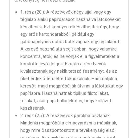
tevékenység hét részre oszlik.
1. rész (20′): A résztvevők négy ujjal vagy egy
téglalap alakú papírdarabot használva látcsöveket
készítenek. Ezt könnyen elkészíthetitek úgy, hogy
egy erős kartondarabból, például egy
gabonapelyhes dobozból kivágnak egy téglalapot.
A kereső használata segít abban, hogy valamire
koncentráljatok, és ne vonják el a figyelmeteket a
körülötte lévő dolgok. Ezután a résztvevők
kiválasztanak egy nekik tetsző festményt, és az
őket érdeklő területre fókuszálnak. Használják a
keresőt, majd megpróbálják átvinni a látottakat egy
papírlapra. Használhatnak tipikus filctollakat,
tollakat, akár papírhulladékot is, hogy kollázst
készítsenek.
2. rész (25′): A résztvevők párokba oszlanak.
Mindenki megpróbálja elmagyarázni a másiknak,
hogy mire összpontosított a tevékenység első
részében. Az egyik beszél, a másik pedig rajzol