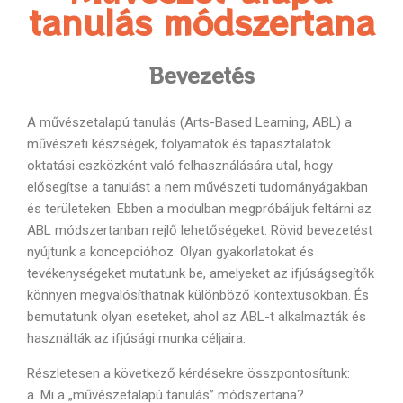
tanulás módszertana
Bevezetés
A művészetalapú tanulás (Arts-Based Learning, ABL) a
művészeti készségek, folyamatok és tapasztalatok
oktatási eszközként való felhasználására utal, hogy
elősegítse a tanulást a nem művészeti tudományágakban
és területeken. Ebben a modulban megpróbáljuk feltárni az
ABL módszertanban rejlő lehetőségeket. Rövid bevezetést
nyújtunk a koncepcióhoz. Olyan gyakorlatokat és
tevékenységeket mutatunk be, amelyeket az ifjúságsegítők
könnyen megvalósíthatnak különböző kontextusokban. És
bemutatunk olyan eseteket, ahol az ABL-t alkalmazták és
használták az ifjúsági munka céljaira.
Részletesen a következő kérdésekre összpontosítunk:
a. Mi a „művészetalapú tanulás” módszertana?