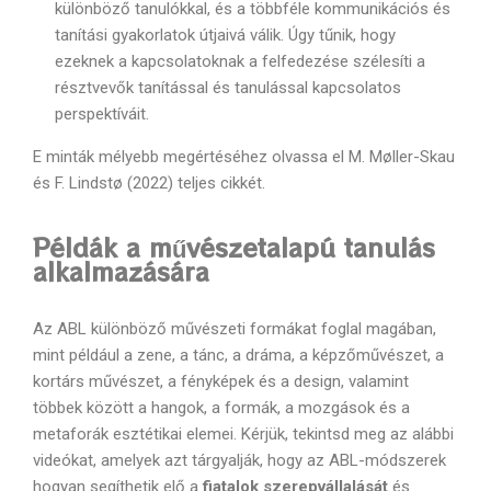
különböző tanulókkal, és a többféle kommunikációs és
tanítási gyakorlatok útjaivá válik. Úgy tűnik, hogy
ezeknek a kapcsolatoknak a felfedezése szélesíti a
résztvevők tanítással és tanulással kapcsolatos
perspektíváit.
E minták mélyebb megértéséhez olvassa el M. Møller-Skau
és F. Lindstø (2022) teljes cikkét.
Példák a művészetalapú tanulás
alkalmazására
Az ABL különböző művészeti formákat foglal magában,
mint például a zene, a tánc, a dráma, a képzőművészet, a
kortárs művészet, a fényképek és a design, valamint
többek között a hangok, a formák, a mozgások és a
metaforák esztétikai elemei. Kérjük, tekintsd meg az alábbi
videókat, amelyek azt tárgyalják, hogy az ABL-módszerek
hogyan segíthetik elő a
fiatalok szerepvállalását
és