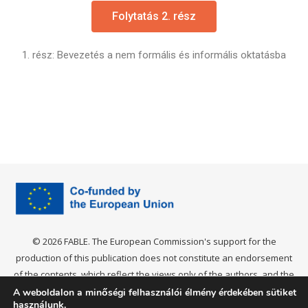
Folytatás 2. rész
1. rész: Bevezetés a nem formális és informális oktatásba
© 2026 FABLE. The European Commission's support for the
production of this publication does not constitute an endorsement
of the contents, which reflect the views only of the authors, and the
Commission cannot be held responsible for any use which may be
A weboldalon a minőségi felhasználói élmény érdekében sütiket
használunk.
made of the information contained therein. Project Nr. 2021-1-IT03-