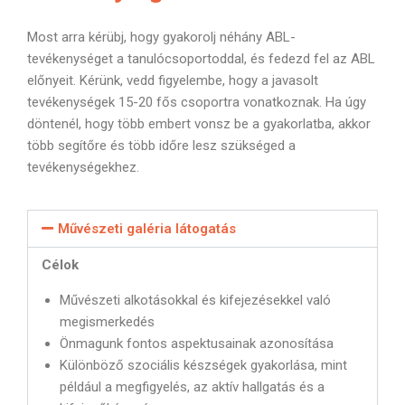
Most arra kérübj, hogy gyakorolj néhány ABL-
tevékenységet a tanulócsoportoddal, és fedezd fel az ABL
előnyeit. Kérünk, vedd figyelembe, hogy a javasolt
tevékenységek 15-20 fős csoportra vonatkoznak. Ha úgy
döntenél, hogy több embert vonsz be a gyakorlatba, akkor
több segítőre és több időre lesz szükséged a
tevékenységekhez.
Művészeti galéria látogatás
Célok
Művészeti alkotásokkal és kifejezésekkel való
megismerkedés
Önmagunk fontos aspektusainak azonosítása
Különböző szociális készségek gyakorlása, mint
például a megfigyelés, az aktív hallgatás és a