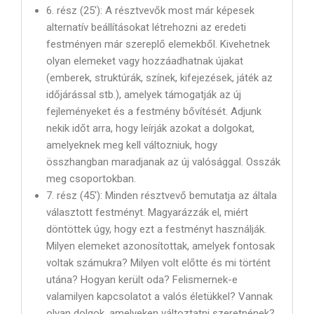
6. rész (25′): A résztvevők most már képesek
alternatív beállításokat létrehozni az eredeti
festményen már szereplő elemekből. Kivehetnek
olyan elemeket vagy hozzáadhatnak újakat
(emberek, struktúrák, színek, kifejezések, játék az
időjárással stb.), amelyek támogatják az új
fejleményeket és a festmény bővítését. Adjunk
nekik időt arra, hogy leírják azokat a dolgokat,
amelyeknek meg kell változniuk, hogy
összhangban maradjanak az új valósággal. Osszák
meg csoportokban.
7. rész (45′): Minden résztvevő bemutatja az általa
választott festményt. Magyarázzák el, miért
döntöttek úgy, hogy ezt a festményt használják.
Milyen elemeket azonosítottak, amelyek fontosak
voltak számukra? Milyen volt előtte és mi történt
utána? Hogyan került oda? Felismernek-e
valamilyen kapcsolatot a valós életükkel? Vannak
olyan dolgok, amelyeken változtatni szeretnének?