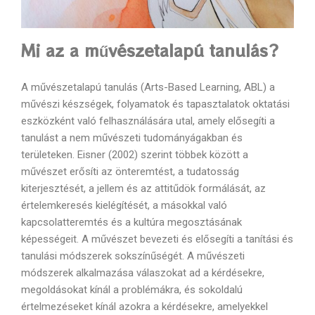
Mi az a művészetalapú tanulás?
A művészetalapú tanulás (Arts-Based Learning, ABL) a
művészi készségek, folyamatok és tapasztalatok oktatási
eszközként való felhasználására utal, amely elősegíti a
tanulást a nem művészeti tudományágakban és
területeken. Eisner (2002) szerint többek között a
művészet erősíti az önteremtést, a tudatosság
kiterjesztését, a jellem és az attitűdök formálását, az
értelemkeresés kielégítését, a másokkal való
kapcsolatteremtés és a kultúra megosztásának
képességeit. A művészet bevezeti és elősegíti a tanítási és
tanulási módszerek sokszínűségét. A művészeti
módszerek alkalmazása válaszokat ad a kérdésekre,
megoldásokat kínál a problémákra, és sokoldalú
értelmezéseket kínál azokra a kérdésekre, amelyekkel