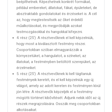
beépíthetnek. Képezhetnek konkrét formákat,
például embereket, állatokat, fákat, épületeket, de
absztraktabb gondolatokat és érzéseket is. A cél
az, hogy megtestesítsék az őket érdeklő
műalkotásokat, és megpróbálják azokat
testmozgásokkal és hangokkal kifejezni.
4. rész (25′): A résztvevőknek el kell képzelniük,
hogy most a kiválasztott festmény részei.
Csoportokban szóban elmagyarázzák a
környezetüket, a hangulatot, a színeket, az
illatokat, a festményben betöltött szerepüket, az
érzelmeiket.
5. rész (25′): A résztvevőknek ki kell tágítaniuk
festményeik keretét, és el kell képzelniük egy új
világot, amely az adott kereten és festményen kívül
jön létre. A résztvevők képzeljék el a festmény
mögötti történet kibővítését. Adjunk nekik időt az új
részek megrajzolására. Osszák meg csoportokban
alkotásaikat.